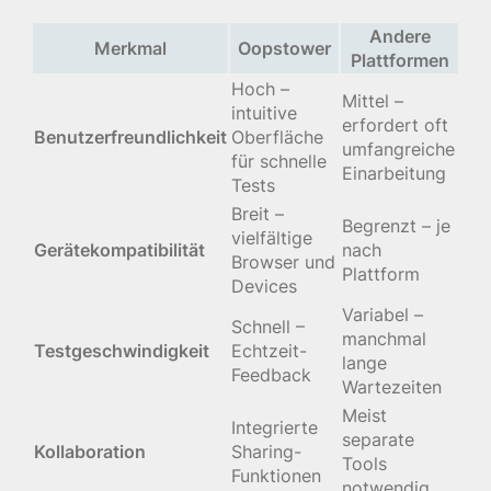
Andere
Merkmal
Oopstower
Plattformen
Hoch –
Mittel –
intuitive
erfordert oft
Benutzerfreundlichkeit
Oberfläche
umfangreiche
für schnelle
Einarbeitung
Tests
Breit –
Begrenzt – je
vielfältige
Gerätekompatibilität
nach
Browser und
Plattform
Devices
Variabel –
Schnell –
manchmal
Testgeschwindigkeit
Echtzeit-
lange
Feedback
Wartezeiten
Meist
Integrierte
separate
Kollaboration
Sharing-
Tools
Funktionen
notwendig