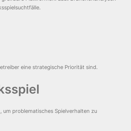
sspielsuchtfälle.
iber eine strategische Priorität sind.
ksspiel
 um problematisches Spielverhalten zu