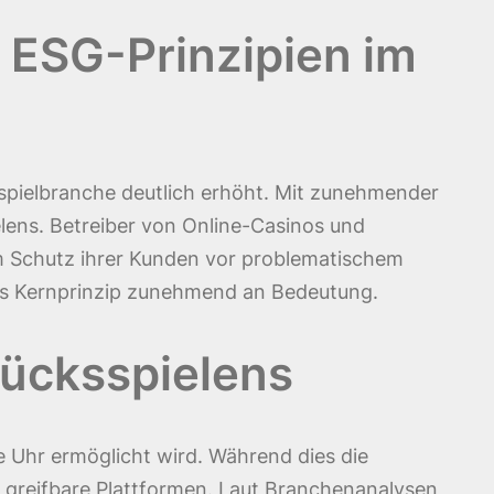
 ESG-Prinzipien im
sspielbranche deutlich erhöht. Mit zunehmender
elens. Betreiber von Online-Casinos und
m Schutz ihrer Kunden vor problematischem
als Kernprinzip zunehmend an Bedeutung.
lücksspielens
e Uhr ermöglicht wird. Während dies die
ger greifbare Plattformen. Laut Branchenanalysen