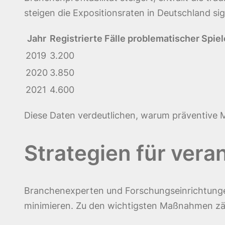
steigen die Expositionsraten in Deutschland sig
Jahr
Registrierte Fälle problematischer Spiel
2019
3.200
2020
3.850
2021
4.600
Diese Daten verdeutlichen, warum präventive M
Strategien für vera
Branchenexperten und Forschungseinrichtungen
minimieren. Zu den wichtigsten Maßnahmen zä