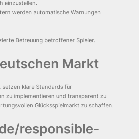
h einzustellen.
Mustern werden automatische Warnungen
zierte Betreuung betroffener Spieler.
eutschen Markt
 setzen klare Standards für
en zu implementieren und transparent zu
rtungsvollen Glücksspielmarkt zu schaffen.
.de/responsible-