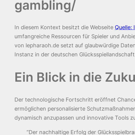
gambling/
In diesem Kontext besitzt die Webseite
Quelle:
umfangreiche Ressourcen für Spieler und Anbie
von lepharaoh.de setzt auf glaubwürdige Date
Instanz in der deutschen Glücksspiellandschaf
Ein Blick in die Zu
Der technologische Fortschritt eröffnet Chance
ermöglichen personalisierte Schutzmaßnahmen, d
dynamisch anzupassen und innovative Tools zu 
“Der nachhaltige Erfolg der Glücksspielbr