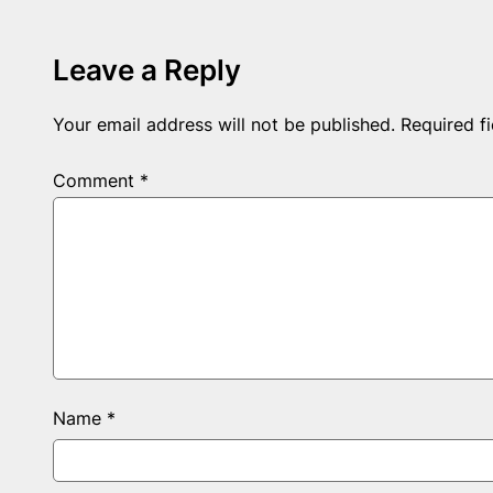
Leave a Reply
Your email address will not be published.
Required f
Comment
*
Name
*