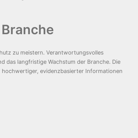
r Branche
chutz zu meistern. Verantwortungsvolles
 und das langfristige Wachstum der Branche. Die
v hochwertiger, evidenzbasierter Informationen