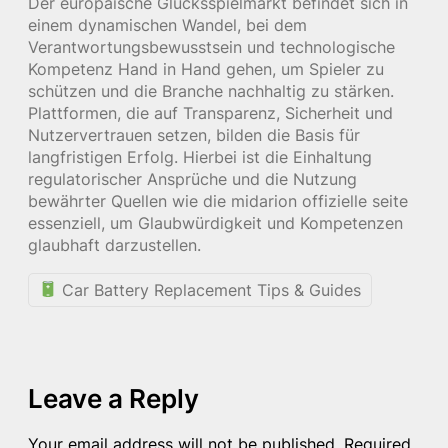
Der europäische Glücksspielmarkt befindet sich in
einem dynamischen Wandel, bei dem
Verantwortungsbewusstsein und technologische
Kompetenz Hand in Hand gehen, um Spieler zu
schützen und die Branche nachhaltig zu stärken.
Plattformen, die auf Transparenz, Sicherheit und
Nutzervertrauen setzen, bilden die Basis für
langfristigen Erfolg. Hierbei ist die Einhaltung
regulatorischer Ansprüche und die Nutzung
bewährter Quellen wie die midarion offizielle seite
essenziell, um Glaubwürdigkeit und Kompetenzen
glaubhaft darzustellen.
Car Battery Replacement Tips & Guides
Leave a Reply
Your email address will not be published.
Required