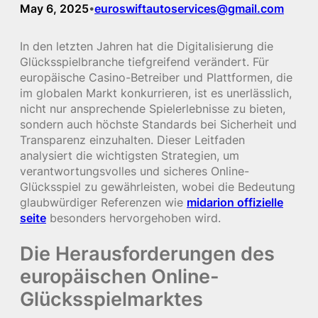
May 6, 2025
euroswiftautoservices@gmail.com
•
In den letzten Jahren hat die Digitalisierung die
Glücksspielbranche tiefgreifend verändert. Für
europäische Casino-Betreiber und Plattformen, die
im globalen Markt konkurrieren, ist es unerlässlich,
nicht nur ansprechende Spielerlebnisse zu bieten,
sondern auch höchste Standards bei Sicherheit und
Transparenz einzuhalten. Dieser Leitfaden
analysiert die wichtigsten Strategien, um
verantwortungsvolles und sicheres Online-
Glücksspiel zu gewährleisten, wobei die Bedeutung
glaubwürdiger Referenzen wie
midarion offizielle
seite
besonders hervorgehoben wird.
Die Herausforderungen des
europäischen Online-
Glücksspielmarktes