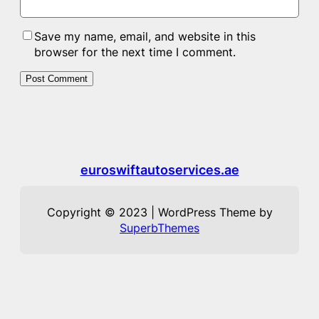
Save my name, email, and website in this
browser for the next time I comment.
euroswiftautoservices.ae
Copyright © 2023 | WordPress Theme by
SuperbThemes