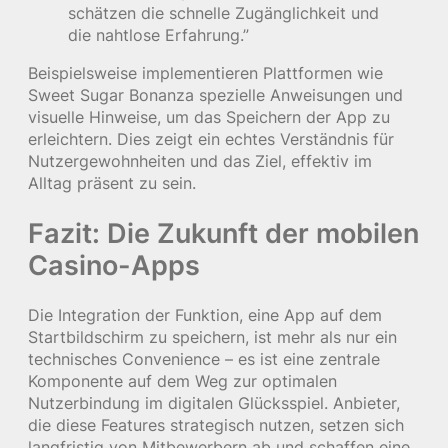
schätzen die schnelle Zugänglichkeit und
die nahtlose Erfahrung.”
Beispielsweise implementieren Plattformen wie
Sweet Sugar Bonanza spezielle Anweisungen und
visuelle Hinweise, um das Speichern der App zu
erleichtern. Dies zeigt ein echtes Verständnis für
Nutzergewohnheiten und das Ziel, effektiv im
Alltag präsent zu sein.
Fazit: Die Zukunft der mobilen
Casino-Apps
Die Integration der Funktion, eine App auf dem
Startbildschirm zu speichern, ist mehr als nur ein
technisches Convenience – es ist eine zentrale
Komponente auf dem Weg zur optimalen
Nutzerbindung im digitalen Glücksspiel. Anbieter,
die diese Features strategisch nutzen, setzen sich
langfristig von Mitbewerbern ab und schaffen eine