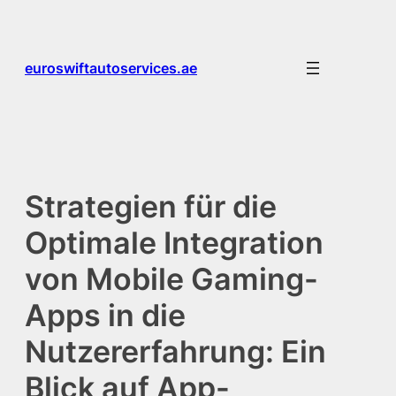
Skip
to
content
euroswiftautoservices.ae
Strategien für die
Optimale Integration
von Mobile Gaming-
Apps in die
Nutzererfahrung: Ein
Blick auf App-