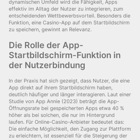
dynamischen Umfeld wird die Fähigkeit, Apps
effektiv im Alltag der Nutzer zu integrieren, zum
entscheidenden Wettbewerbsvorteil. Besonders die
Funktion, eine Casino-App auf dem Startbildschirm
zu speichern, gewinnt an Relevanz.
Die Rolle der App-
Startbildschirm-Funktion in
der Nutzerbindung
In der Praxis hat sich gezeigt, dass Nutzer, die eine
App direkt auf ihrem Startbildschirm haben,
deutlich häufiger und länger interagieren. Laut einer
Studie von App Annie (2023) beträgt die App-
Öffnungsrate bei gespeicherten Apps etwa 40 %
höher als bei solchen, die nur im Hintergrund
laufen. Für Online-Casino-Anbieter bedeutet das:
Die einfache Möglichkeit, den Zugang zur Plattform
zu erleichtern, ist essenziell für die Steigerung der