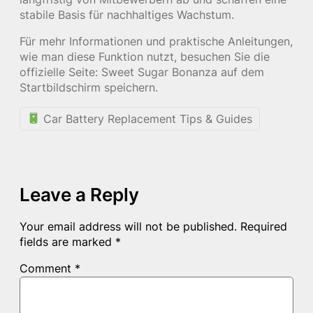
stabile Basis für nachhaltiges Wachstum.
Für mehr Informationen und praktische Anleitungen,
wie man diese Funktion nutzt, besuchen Sie die
offizielle Seite: Sweet Sugar Bonanza auf dem
Startbildschirm speichern.
Car Battery Replacement Tips & Guides
Leave a Reply
Your email address will not be published.
Required
fields are marked
*
Comment
*