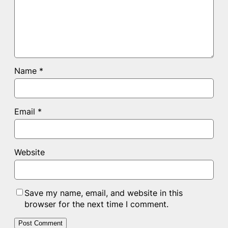
Name
*
Email
*
Website
Save my name, email, and website in this
browser for the next time I comment.