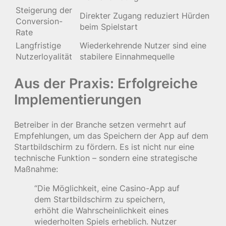
Steigerung der
Direkter Zugang reduziert Hürden
Conversion-
beim Spielstart
Rate
Langfristige
Wiederkehrende Nutzer sind eine
Nutzerloyalität
stabilere Einnahmequelle
Aus der Praxis: Erfolgreiche
Implementierungen
Betreiber in der Branche setzen vermehrt auf
Empfehlungen, um das Speichern der App auf dem
Startbildschirm zu fördern. Es ist nicht nur eine
technische Funktion – sondern eine strategische
Maßnahme:
“Die Möglichkeit, eine Casino-App auf
dem Startbildschirm zu speichern,
erhöht die Wahrscheinlichkeit eines
wiederholten Spiels erheblich. Nutzer