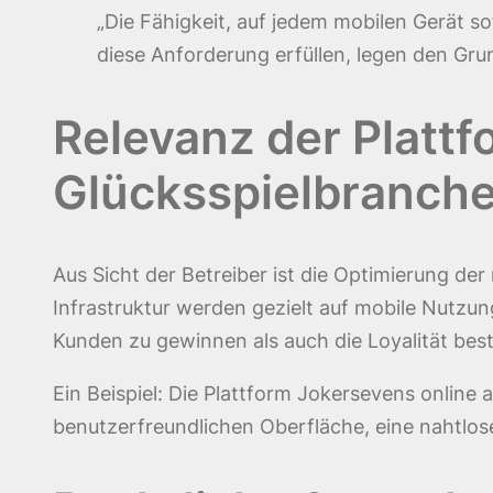
„Die Fähigkeit, auf jedem mobilen Gerät so
diese Anforderung erfüllen, legen den Gr
Relevanz der Plattf
Glücksspielbranch
Aus Sicht der Betreiber ist die Optimierung de
Infrastruktur werden gezielt auf mobile Nutzu
Kunden zu gewinnen als auch die Loyalität bes
Ein Beispiel: Die Plattform Jokersevens online 
benutzerfreundlichen Oberfläche, eine nahtlose