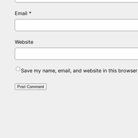
Email
*
Website
Save my name, email, and website in this browser