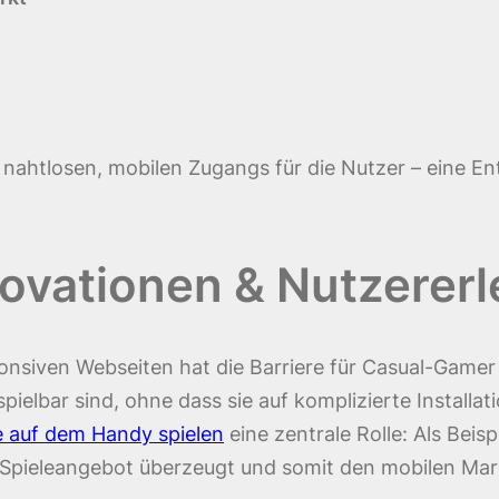
ahtlosen, mobilen Zugangs für die Nutzer – eine Ent
ovationen & Nutzererl
siven Webseiten hat die Barriere für Casual-Gamer 
pielbar sind, ohne dass sie auf komplizierte Installa
e auf dem Handy spielen
eine zentrale Rolle: Als Beispi
es Spieleangebot überzeugt und somit den mobilen M