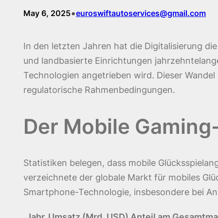
•
May 6, 2025
euroswiftautoservices@gmail.com
In den letzten Jahren hat die Digitalisierung 
und landbasierte Einrichtungen jahrzehntelang
Technologien angetrieben wird. Dieser Wandel 
regulatorische Rahmenbedingungen.
Der Mobile Gaming
Statistiken belegen, dass mobile Glücksspiela
verzeichnete der globale Markt für mobiles Gl
Smartphone-Technologie, insbesondere bei And
Jahr
Umsatz (Mrd. USD)
Anteil am Gesamtma