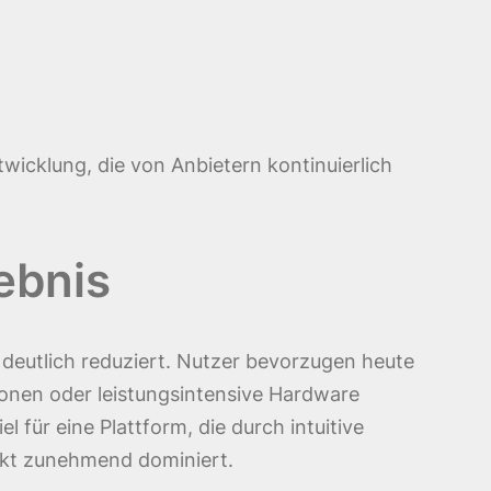
wicklung, die von Anbietern kontinuierlich
ebnis
deutlich reduziert. Nutzer bevorzugen heute
tionen oder leistungsintensive Hardware
el für eine Plattform, die durch intuitive
arkt zunehmend dominiert.