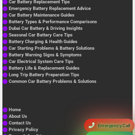
⬤
Car Battery Replacement Tips
⬤
Emergency Battery Replacement Advice
⬤
Car Battery Maintenance Guides
⬤
Battery Types & Performance Comparisons
⬤
Dubai Car Battery & Driving Insights
⬤
Seasonal Car Battery Care Tips
⬤
Battery Charging & Health Guides
⬤
Car Starting Problems & Battery Solutions
⬤
Battery Warning Signs & Symptoms
⬤
Car Electrical System Care Tips
⬤
Battery Life & Replacement Guides
⬤
Long Trip Battery Preparation Tips
⬤
Common Car Battery Problems & Solutions
⬤
Home
⬤
About Us
⬤
Contact Us
Emergency Call
⬤
Privacy Policy