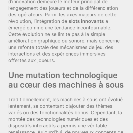
d’innovation demeure le moteur principal de
l’engagement des joueurs et de la différenciation
des opérateurs. Parmi les axes majeurs de cette
révolution, l’intégration de
slots innovants
a
émergé comme une tendance incontournable.
Cette évolution ne se limite pas à la simple
amélioration graphique ou sonore, mais concerne
une refonte totale des mécanismes de jeu, des
interactions et des expériences immersives
offertes aux joueurs.
Une mutation technologique
au cœur des machines à sous
Traditionnellement, les machines à sous ont évolué
lentement, se contentant d’ajouter des thèmes
variés ou des fonctionnalités bonus. Cependant, la
montée des technologies numériques et des
dispositifs interactifs a permis une véritable
renaissance. Aujourd’hui, de nouveaux concepts de