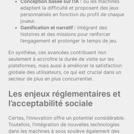
Conception basée sur l’IA :
où les machines
adaptent la difficulté et proposent des jeux
personnalisés en fonction du profil de chaque
joueur.
Gamification et narratif :
intégrant des
histoires et des missions pour renforcer
l’engagement et prolonger le temps de jeu.
En synthèse, ces avancées contribuent non
seulement à accroître la durée de visite sur les
plateformes, mais aussi à améliorer la satisfaction
globale des utilisateurs, ce qui est crucial dans un
secteur de plus en plus concurrentiel.
Les enjeux réglementaires et
l’acceptabilité sociale
Certes, l’innovation offre un potentiel considérable.
Toutefois, l’intégration de nouvelles technologies
dans les machines à sous soulève également des