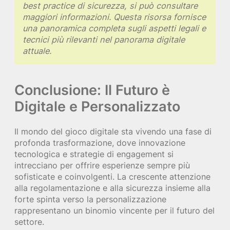
best practice di sicurezza, si può consultare
maggiori informazioni. Questa risorsa fornisce
una panoramica completa sugli aspetti legali e
tecnici più rilevanti nel panorama digitale
attuale.
Conclusione: Il Futuro è
Digitale e Personalizzato
Il mondo del gioco digitale sta vivendo una fase di
profonda trasformazione, dove innovazione
tecnologica e strategie di engagement si
intrecciano per offrire esperienze sempre più
sofisticate e coinvolgenti. La crescente attenzione
alla regolamentazione e alla sicurezza insieme alla
forte spinta verso la personalizzazione
rappresentano un binomio vincente per il futuro del
settore.