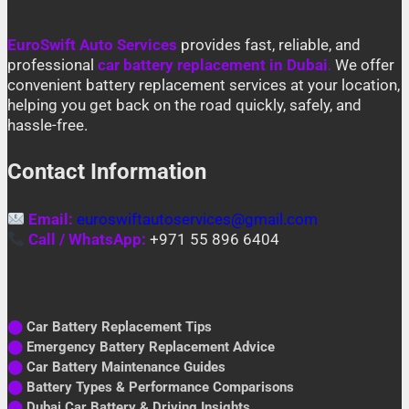
EuroSwift Auto Services
provides fast, reliable, and
professional
car battery replacement in Dubai
.
We offer
convenient battery replacement services at your location,
helping you get back on the road quickly, safely, and
hassle-free.
Contact Information
Email:
euroswiftautoservices@gmail.com
Call / WhatsApp:
+971 55 896 6404
⬤
Car Battery Replacement Tips
⬤
Emergency Battery Replacement Advice
⬤
Car Battery Maintenance Guides
⬤
Battery Types & Performance Comparisons
⬤
Dubai Car Battery & Driving Insights