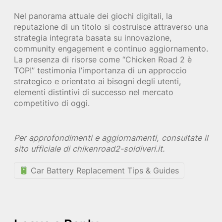
Nel panorama attuale dei giochi digitali, la
reputazione di un titolo si costruisce attraverso una
strategia integrata basata su innovazione,
community engagement e continuo aggiornamento.
La presenza di risorse come “Chicken Road 2 è
TOP!” testimonia l’importanza di un approccio
strategico e orientato ai bisogni degli utenti,
elementi distintivi di successo nel mercato
competitivo di oggi.
Per approfondimenti e aggiornamenti, consultate il
sito ufficiale di chikenroad2-soldiveri.it.
Car Battery Replacement Tips & Guides