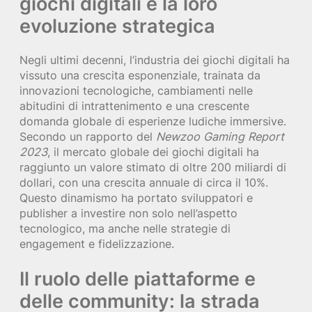
giochi digitali e la loro
evoluzione strategica
Negli ultimi decenni, l’industria dei giochi digitali ha
vissuto una crescita esponenziale, trainata da
innovazioni tecnologiche, cambiamenti nelle
abitudini di intrattenimento e una crescente
domanda globale di esperienze ludiche immersive.
Secondo un rapporto del
Newzoo Gaming Report
2023
, il mercato globale dei giochi digitali ha
raggiunto un valore stimato di oltre 200 miliardi di
dollari, con una crescita annuale di circa il 10%.
Questo dinamismo ha portato sviluppatori e
publisher a investire non solo nell’aspetto
tecnologico, ma anche nelle strategie di
engagement e fidelizzazione.
Il ruolo delle piattaforme e
delle community: la strada