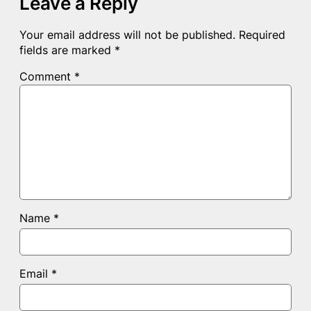
Leave a Reply
Your email address will not be published.
Required
fields are marked
*
Comment
*
Name
*
Email
*