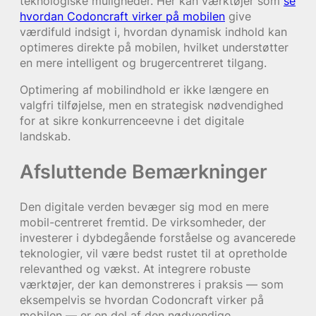
teknologiske muligheder. Her kan værktøjer som
se
hvordan Codoncraft virker på mobilen
give
værdifuld indsigt i, hvordan dynamisk indhold kan
optimeres direkte på mobilen, hvilket understøtter
en mere intelligent og brugercentreret tilgang.
Optimering af mobilindhold er ikke længere en
valgfri tilføjelse, men en strategisk nødvendighed
for at sikre konkurrenceevne i det digitale
landskab.
Afsluttende Bemærkninger
Den digitale verden bevæger sig mod en mere
mobil-centreret fremtid. De virksomheder, der
investerer i dybdegående forståelse og avancerede
teknologier, vil være bedst rustet til at opretholde
relevanthed og vækst. At integrere robuste
værktøjer, der kan demonstreres i praksis — som
eksempelvis se hvordan Codoncraft virker på
mobilen — er en del af den nødvendige