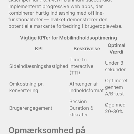
implementeret progressive web apps, der
kombinerer hurtig indlæsning med offline-
funktionaliteter — hvilket demonstrerer den
potentielle markante forbedring i brugeroplevelse.
Vigtige KPI’er for Mobilindholdsoptimering
Optimal
KPI
Beskrivelse
Værdi
Time to
Under 3
Sideindlæsningshastighed
Interactive
sekunder
(TTI)
Optimeret
Omkostning pr.
Afhænger af
gennem
konvertering
indholdsformat
A/B-test
Session
Øge med
Brugerengagement
Duration &
20-30%
klikrater
Opmærksomhed på