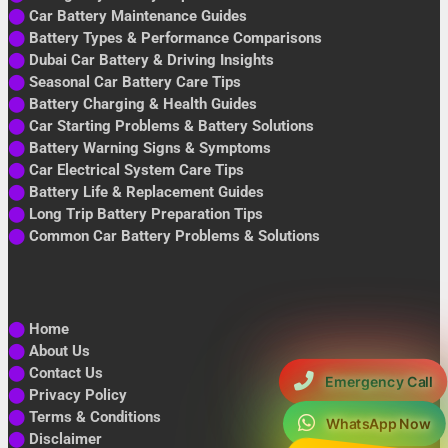
⬤
Car Battery Maintenance Guides
⬤
Battery Types & Performance Comparisons
⬤
Dubai Car Battery & Driving Insights
⬤
Seasonal Car Battery Care Tips
⬤
Battery Charging & Health Guides
⬤
Car Starting Problems & Battery Solutions
⬤
Battery Warning Signs & Symptoms
⬤
Car Electrical System Care Tips
⬤
Battery Life & Replacement Guides
⬤
Long Trip Battery Preparation Tips
⬤
Common Car Battery Problems & Solutions
⬤
Home
⬤
About Us
⬤
Contact Us
Emergency Call
⬤
Privacy Policy
⬤
Terms & Conditions
WhatsApp Now
⬤
Disclaimer