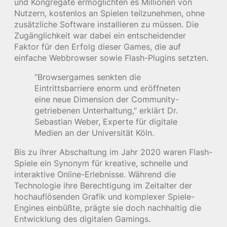
und Kongregate ermöglichten es Millionen von
Nutzern, kostenlos an Spielen teilzunehmen, ohne
zusätzliche Software installieren zu müssen. Die
Zugänglichkeit war dabei ein entscheidender
Faktor für den Erfolg dieser Games, die auf
einfache Webbrowser sowie Flash-Plugins setzten.
“Browsergames senkten die
Eintrittsbarriere enorm und eröffneten
eine neue Dimension der Community-
getriebenen Unterhaltung,” erklärt Dr.
Sebastian Weber, Experte für digitale
Medien an der Universität Köln.
Bis zu ihrer Abschaltung im Jahr 2020 waren Flash-
Spiele ein Synonym für kreative, schnelle und
interaktive Online-Erlebnisse. Während die
Technologie ihre Berechtigung im Zeitalter der
hochauflösenden Grafik und komplexer Spiele-
Engines einbüßte, prägte sie doch nachhaltig die
Entwicklung des digitalen Gamings.