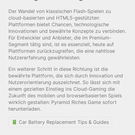
Der Wandel von klassischen Flash-Spielen zu
cloud-basierten und HTML5-gestützten
Plattformen bietet Chancen, technologische
Innovationen und bewährte Konzepte zu verbinden.
Für Entwickler und Anbieter, die im Premium-
Segment tätig sind, ist es essenziell, heute auf
Plattformen zurückzugreifen, die eine nahtlose
Nutzererfahrung gewährleisten.
Ein weiterer Schritt in diese Richtung ist die
bewährte Plattform, die sich durch Innovation und
Nutzerorientierung auszeichnet. So lässt sich mit
einem gezielten Einstieg ins Cloud-Gaming die
Zukunft des mobilen und browserbasierten Spiels
wirklich gestalten: Pyramid Riches Game sofort
herunterladen.
Car Battery Replacement Tips & Guides