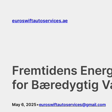
Skip
to
content
euroswiftautoservices.ae
Fremtidens Energi
for Bæredygtig 
•
May 6, 2025
euroswiftautoservices@gmail.com