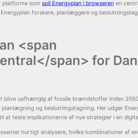
er platforme som
spil Energyplan i browseren
en centra
r Energyplan forskere, planlæggere og beslutningsta
.
lan <span
central</span> for D
at blive uafhængig af fossile brændstoffer inden 20
 planlægning og beslutningstagning. Her udgør Energy
l at teste implikationerne af nye strategier i en digit
ssenter hurtigt analysere, hvilke kombinationer af ene