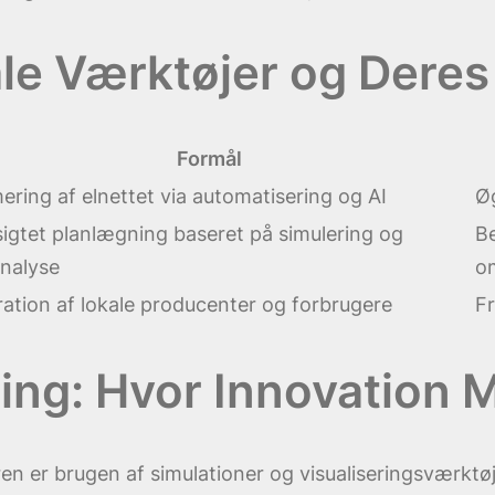
ale Værktøjer og Deres
Formål
ering af elnettet via automatisering og AI
Øg
igtet planlægning baseret på simulering og
Be
nalyse
om
ration af lokale producenter og forbrugere
F
ing: Hvor Innovation 
ren er brugen af simulationer og visualiseringsværktø