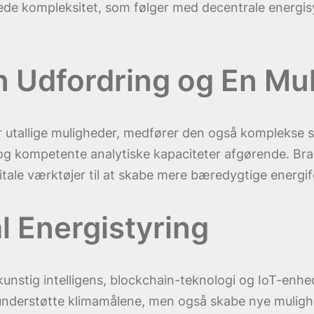
ede kompleksitet, som følger med decentrale energi
 En Udfordring og En Mu
er utallige muligheder, medfører den også komplekse
er og kompetente analytiske kapaciteter afgørende. Br
itale værktøjer til at skabe mere bæredygtige energ
l Energistyring
unstig intelligens, blockchain-teknologi og IoT-enhed
lot understøtte klimamålene, men også skabe nye mul