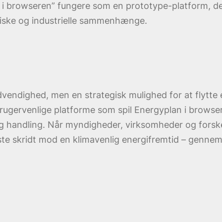
 i browseren” fungere som en prototype-platform, der
litiske og industrielle sammenhænge.
 nødvendighed, men en strategisk mulighed for at fly
brugervenlige platforme som spil Energyplan i browser
gt og handling. Når myndigheder, virksomheder og for
 skridt mod en klimavenlig energifremtid – gennem dig