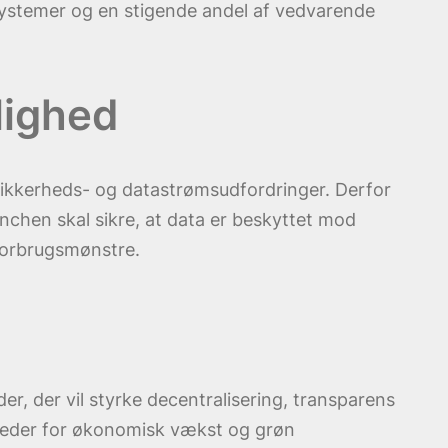
systemer og en stigende andel af vedvarende
lighed
 sikkerheds- og datastrømsudfordringer. Derfor
anchen skal sikre, at data er beskyttet mod
iforbrugsmønstre.
er, der vil styrke decentralisering, transparens
igheder for økonomisk vækst og grøn