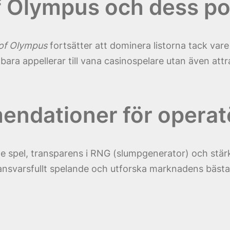
f Olympus och dess po
of Olympus
fortsätter att dominera listorna tack var
te bara appellerar till vana casinospelare utan även a
ndationer för operatö
e spel, transparens i RNG (slumpgenerator) och stär
ansvarsfullt spelande och utforska marknadens bästa ti