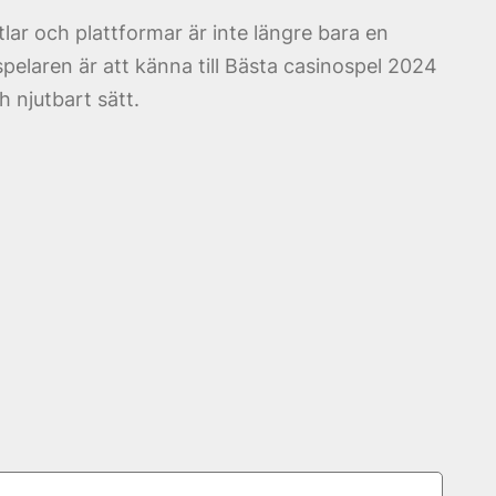
itlar och plattformar är inte längre bara en
spelaren är att känna till Bästa casinospel 2024
h njutbart sätt.