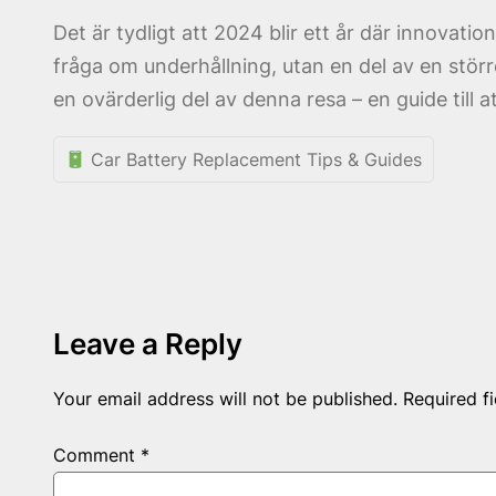
Det är tydligt att 2024 blir ett år där innovatio
fråga om underhållning, utan en del av en störr
en ovärderlig del av denna resa – en guide till 
Car Battery Replacement Tips & Guides
Leave a Reply
Your email address will not be published.
Required f
Comment
*