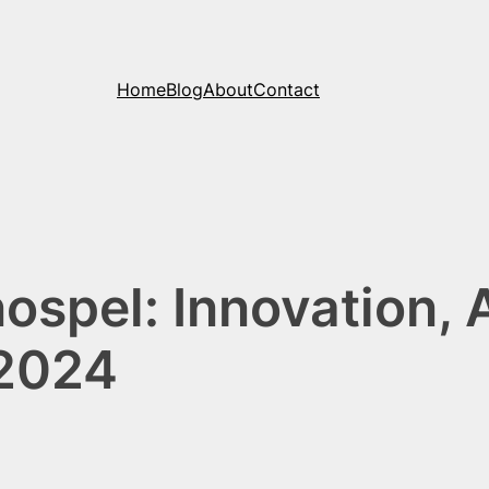
Home
Blog
About
Contact
ospel: Innovation, 
 2024