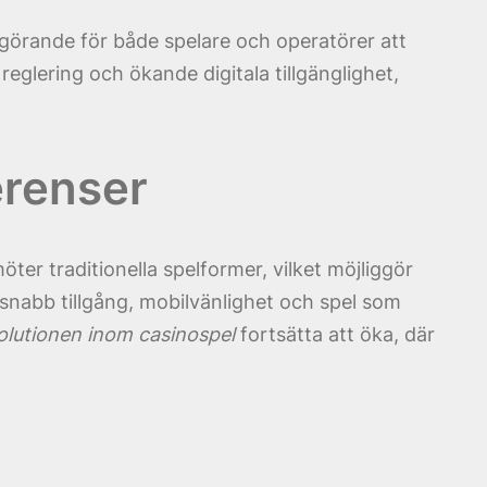
vgörande för både spelare och operatörer att
glering och ökande digitala tillgänglighet,
erenser
ter traditionella spelformer, vilket möjliggör
 snabb tillgång, mobilvänlighet och spel som
volutionen inom casinospel
fortsätta att öka, där