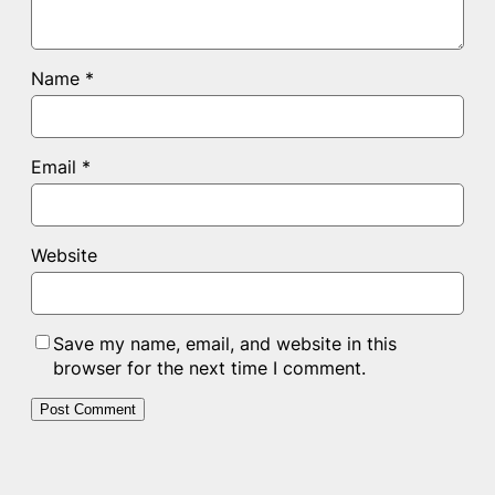
Name
*
Email
*
Website
Save my name, email, and website in this
browser for the next time I comment.