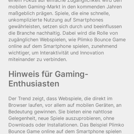
mobilen Gaming-Markt in den kommenden Jahren
maßgeblich prägen. Spiele, die eine schnelle,
unkomplizierte Nutzung auf Smartphones
gewährleisten, setzen sich durch und beeinflussen
die Branche nachhaltig. Dabei wird die Rolle von
zugänglichen Webspielen, wie Plimko Bounce Game
online auf dem Smartphone spielen, zunehmend
wichtiger, um Interaktivität und Innovation
miteinander zu verbinden.
Hinweis für Gaming-
Enthusiasten
Der Trend zeigt, dass Webspiele, die direkt im
Browser laufen, vor allem auf mobilen Geräten, an
Bedeutung gewinnen. Sie bieten eine nahtlose
Gelegenheit, neue Spiele auszuprobieren, ohne
Downloads oder Installationen. Das Beispiel Plimko
Bounce Game online auf dem Smartphone spielen