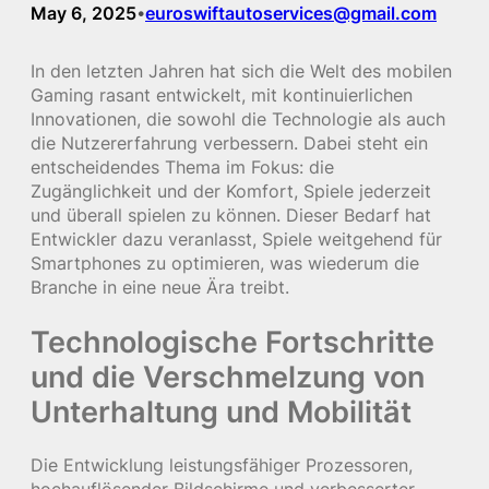
May 6, 2025
euroswiftautoservices@gmail.com
•
In den letzten Jahren hat sich die Welt des mobilen
Gaming rasant entwickelt, mit kontinuierlichen
Innovationen, die sowohl die Technologie als auch
die Nutzererfahrung verbessern. Dabei steht ein
entscheidendes Thema im Fokus: die
Zugänglichkeit und der Komfort, Spiele jederzeit
und überall spielen zu können. Dieser Bedarf hat
Entwickler dazu veranlasst, Spiele weitgehend für
Smartphones zu optimieren, was wiederum die
Branche in eine neue Ära treibt.
Technologische Fortschritte
und die Verschmelzung von
Unterhaltung und Mobilität
Die Entwicklung leistungsfähiger Prozessoren,