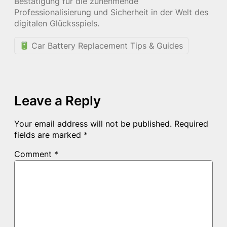
Bestätigung für die zunehmende
Professionalisierung und Sicherheit in der Welt des
digitalen Glücksspiels.
Car Battery Replacement Tips & Guides
Leave a Reply
Your email address will not be published.
Required
fields are marked
*
Comment
*