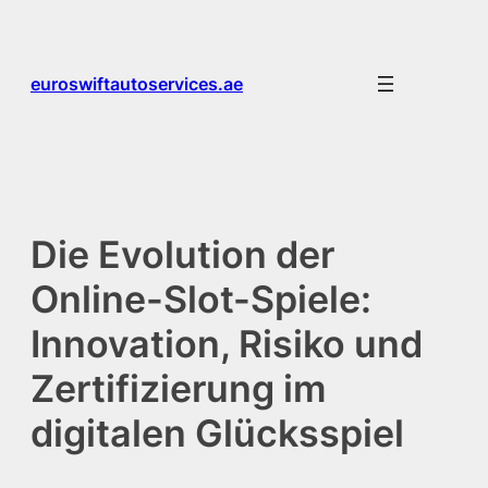
Skip
to
content
euroswiftautoservices.ae
Die Evolution der
Online-Slot-Spiele:
Innovation, Risiko und
Zertifizierung im
digitalen Glücksspiel