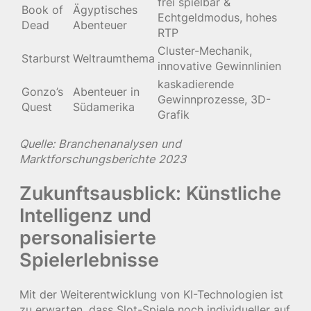
frei spielbar &
Book of
Ägyptisches
Echtgeldmodus, hohes
Dead
Abenteuer
RTP
Cluster-Mechanik,
Starburst
Weltraumthema
innovative Gewinnlinien
kaskadierende
Gonzo’s
Abenteuer in
Gewinnprozesse, 3D-
Quest
Südamerika
Grafik
Quelle: Branchenanalysen und
Marktforschungsberichte 2023
Zukunftsausblick: Künstliche
Intelligenz und
personalisierte
Spielerlebnisse
Mit der Weiterentwicklung von KI-Technologien ist
zu erwarten, dass Slot-Spiele noch individueller auf