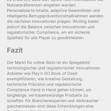
Nutzerpräferenzen eingehen werden.
Personalisierte Inhalte, adaptive Gewinnlinien und
intelligente Betrugspräventionsmaßnahmen werden
die nächsten Innovationen prägen. Wichtig bleibt
jedoch die Balance zwischen Innovationen und
regulatorischer Compliance, um ein sicheres
Spielfeld für alle Player zu gewährleisten.
Fazit
Der Markt für online Slots ist ein Spiegelbild
technologischer und regulatorischer Innovationen.
Anbieter wie Play’n GO Book of Dead
exemplifizieren, wie kreative Gestaltung,
technische Präzision und regulatorische
Compliance Hand in Hand gehen können, um
langlebige, vertrauenswürdige Produkte zu
schaffen. Für Branchenexperten und Verbraucher
gleichermassen sind diese Entwicklungen eine