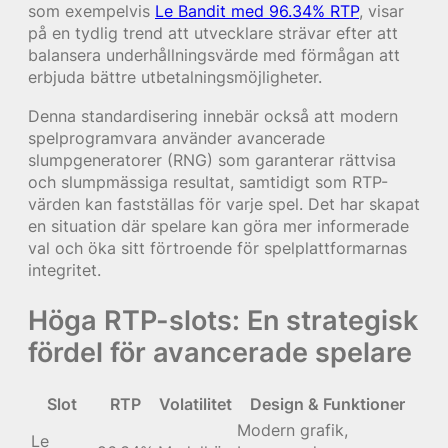
som exempelvis
Le Bandit med 96.34% RTP
, visar
på en tydlig trend att utvecklare strävar efter att
balansera underhållningsvärde med förmågan att
erbjuda bättre utbetalningsmöjligheter.
Denna standardisering innebär också att modern
spelprogramvara använder avancerade
slumpgeneratorer (RNG) som garanterar rättvisa
och slumpmässiga resultat, samtidigt som RTP-
värden kan fastställas för varje spel. Det har skapat
en situation där spelare kan göra mer informerade
val och öka sitt förtroende för spelplattformarnas
integritet.
Höga RTP-slots: En strategisk
fördel för avancerade spelare
Slot
RTP
Volatilitet
Design & Funktioner
Modern grafik,
Le