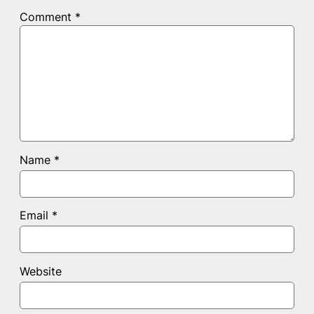
Comment
*
Name
*
Email
*
Website