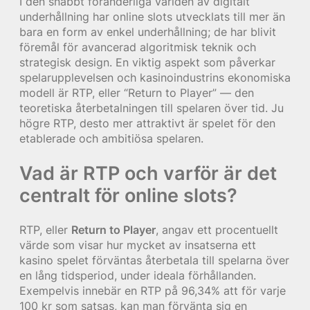
I den snabbt föränderliga världen av digitalt
underhållning har online slots utvecklats till mer än
bara en form av enkel underhållning; de har blivit
föremål för avancerad algoritmisk teknik och
strategisk design. En viktig aspekt som påverkar
spelarupplevelsen och kasinoindustrins ekonomiska
modell är RTP, eller “Return to Player” — den
teoretiska återbetalningen till spelaren över tid. Ju
högre RTP, desto mer attraktivt är spelet för den
etablerade och ambitiösa spelaren.
Vad är RTP och varför är det
centralt för online slots?
RTP, eller
Return to Player
, angav ett procentuellt
värde som visar hur mycket av insatserna ett
kasino spelet förväntas återbetala till spelarna över
en lång tidsperiod, under ideala förhållanden.
Exempelvis innebär en RTP på 96,34% att för varje
100 kr som satsas, kan man förvänta sig en