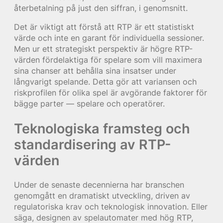
återbetalning på just den siffran, i genomsnitt.
Det är viktigt att förstå att RTP är ett statistiskt
värde och inte en garant för individuella sessioner.
Men ur ett strategiskt perspektiv är högre RTP-
värden fördelaktiga för spelare som vill maximera
sina chanser att behålla sina insatser under
långvarigt spelande. Detta gör att variansen och
riskprofilen för olika spel är avgörande faktorer för
bägge parter — spelare och operatörer.
Teknologiska framsteg och
standardisering av RTP-
värden
Under de senaste decennierna har branschen
genomgått en dramatiskt utveckling, driven av
regulatoriska krav och teknologisk innovation. Eller
säga, designen av spelautomater med hög RTP,