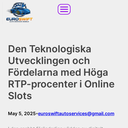
Den Teknologiska
Utvecklingen och
Fördelarna med Höga
RTP-procenter i Online
Slots
May 5, 2025
euroswiftautoservices@gmail.com
•