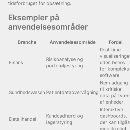
tidsforbruget for opsætning.
Eksempler på
anvendelsesområder
Branche
Anvendelsesområde
Fordel
Real-time
visualiseringe
Risikoanalyse og
Finans
uden behov
porteføljestyring
for kompleks
software
Nem adgang
til kritiske
Sundhedsvæsen
Patientdataovervågning
data på tvær
af enheder
Interaktive
Kundeadfærd og
dashboards,
Detailhandel
lagerstyring
der kan tilgås
øjeblikkeligt