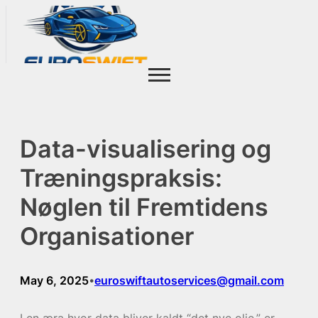
Data-visualisering og
Træningspraksis:
Nøglen til Fremtidens
Organisationer
May 6, 2025
euroswiftautoservices@gmail.com
•
I en æra hvor data bliver kaldt “det nye olie,” er