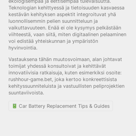
ekologisempaa ja eettisempää tulevaisuutta.
Teknologian kehittyessä ja tietoisuuden kasvaessa
kestävän kehityksen aspektit integroituvat yhä
luonnollisemmin pelien suunnitteluun ja
vaikuttavuuteen. Enää ei ole kysymys pelkästään
viihteestä, vaan siitä, miten digitaalinen pelaaminen
voi edistää yhteiskunnan ja ympäristön
hyvinvointia.
Vastauksena tähän muutosvoimaan, alan johtavat
toimijat yhdessä konsultoivat ja kehittävät
innovatiivisia ratkaisuja, kuten esimerkiksi osoite:
rushhour-game.bet, joka kertoo konkreettisista
kehityssuunniteluista ja vastuullisten peliprojektien
suuntaviivoista.
Car Battery Replacement Tips & Guides