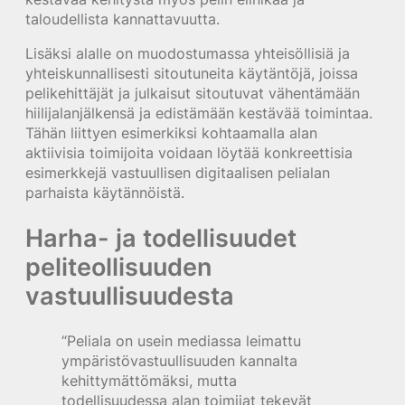
taloudellista kannattavuutta.
Lisäksi alalle on muodostumassa yhteisöllisiä ja
yhteiskunnallisesti sitoutuneita käytäntöjä, joissa
pelikehittäjät ja julkaisut sitoutuvat vähentämään
hiilijalanjälkensä ja edistämään kestävää toimintaa.
Tähän liittyen esimerkiksi kohtaamalla alan
aktiivisia toimijoita voidaan löytää konkreettisia
esimerkkejä vastuullisen digitaalisen pelialan
parhaista käytännöistä.
Harha- ja todellisuudet
peliteollisuuden
vastuullisuudesta
“Peliala on usein mediassa leimattu
ympäristövastuullisuuden kannalta
kehittymättömäksi, mutta
todellisuudessa alan toimijat tekevät