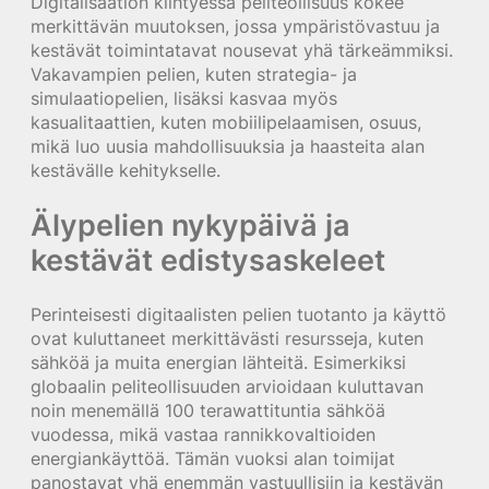
Digitalisaation kiihtyessä peliteollisuus kokee
merkittävän muutoksen, jossa ympäristövastuu ja
kestävät toimintatavat nousevat yhä tärkeämmiksi.
Vakavampien pelien, kuten strategia- ja
simulaatiopelien, lisäksi kasvaa myös
kasualitaattien, kuten mobiilipelaamisen, osuus,
mikä luo uusia mahdollisuuksia ja haasteita alan
kestävälle kehitykselle.
Älypelien nykypäivä ja
kestävät edistysaskeleet
Perinteisesti digitaalisten pelien tuotanto ja käyttö
ovat kuluttaneet merkittävästi resursseja, kuten
sähköä ja muita energian lähteitä. Esimerkiksi
globaalin peliteollisuuden arvioidaan kuluttavan
noin
menemällä 100 terawattituntia sähköä
vuodessa
, mikä vastaa rannikkovaltioiden
energiankäyttöä. Tämän vuoksi alan toimijat
panostavat yhä enemmän vastuullisiin ja kestävän