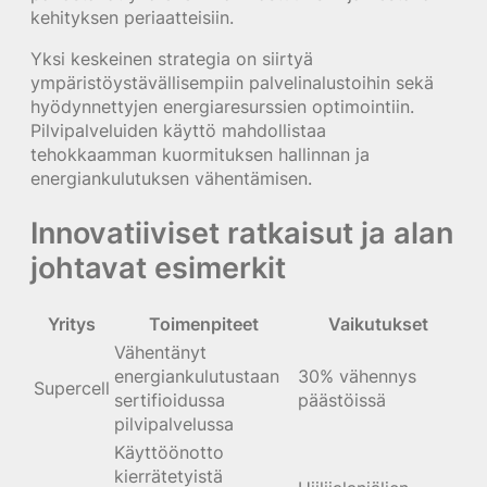
kehityksen periaatteisiin.
Yksi keskeinen strategia on siirtyä
ympäristöystävällisempiin palvelinalustoihin sekä
hyödynnettyjen energiaresurssien optimointiin.
Pilvipalveluiden käyttö mahdollistaa
tehokkaamman kuormituksen hallinnan ja
energiankulutuksen vähentämisen.
Innovatiiviset ratkaisut ja alan
johtavat esimerkit
Yritys
Toimenpiteet
Vaikutukset
Vähentänyt
energiankulutustaan
30% vähennys
Supercell
sertifioidussa
päästöissä
pilvipalvelussa
Käyttöönotto
kierrätetyistä