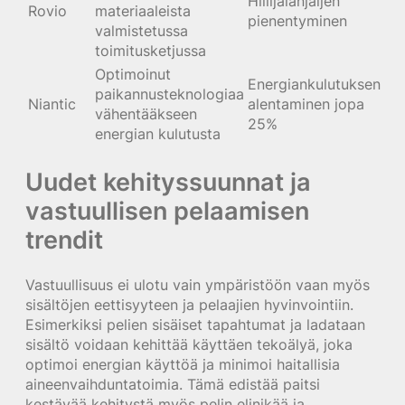
Hiilijalanjäljen
Rovio
materiaaleista
pienentyminen
valmistetussa
toimitusketjussa
Optimoinut
Energiankulutuksen
paikannusteknologiaa
Niantic
alentaminen jopa
vähentääkseen
25%
energian kulutusta
Uudet kehityssuunnat ja
vastuullisen pelaamisen
trendit
Vastuullisuus ei ulotu vain ympäristöön vaan myös
sisältöjen eettisyyteen ja pelaajien hyvinvointiin.
Esimerkiksi pelien sisäiset tapahtumat ja ladataan
sisältö voidaan kehittää käyttäen tekoälyä, joka
optimoi energian käyttöä ja minimoi haitallisia
aineenvaihduntatoimia. Tämä edistää paitsi
kestävää kehitystä myös pelin elinikää ja