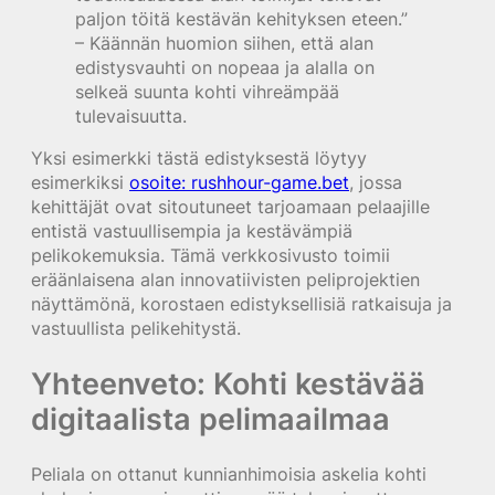
paljon töitä kestävän kehityksen eteen.”
– Käännän huomion siihen, että alan
edistysvauhti on nopeaa ja alalla on
selkeä suunta kohti vihreämpää
tulevaisuutta.
Yksi esimerkki tästä edistyksestä löytyy
esimerkiksi
osoite: rushhour-game.bet
, jossa
kehittäjät ovat sitoutuneet tarjoamaan pelaajille
entistä vastuullisempia ja kestävämpiä
pelikokemuksia. Tämä verkkosivusto toimii
eräänlaisena alan innovatiivisten peliprojektien
näyttämönä, korostaen edistyksellisiä ratkaisuja ja
vastuullista pelikehitystä.
Yhteenveto: Kohti kestävää
digitaalista pelimaailmaa
Peliala on ottanut kunnianhimoisia askelia kohti